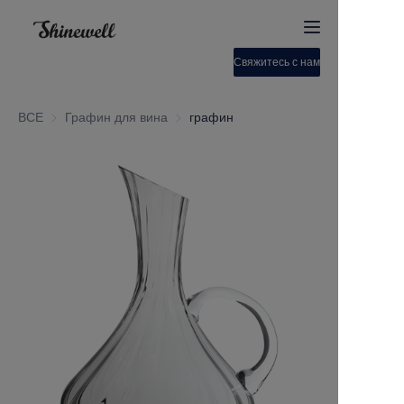
Свяжитесь с нами
Дом
ВСЕ
Графин для вина
Графин для вина
графин
О нас
Продукция
Связаться с нами