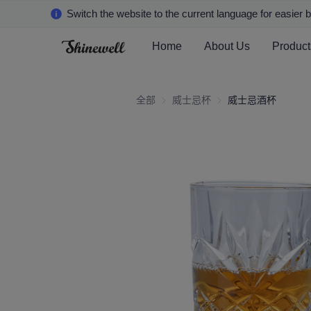
Switch the website to the current language for easier 
Home
About Us
Product
全部
威士忌杯
威士忌杯
威士忌酒杯