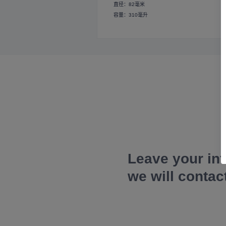
直径：82毫米
容量：310毫升
Leave your in
we will contac