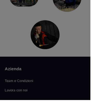
Azienda
Team e Condizioni
Lavora con noi
IT
Collezioni