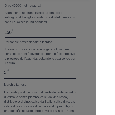
Oltre 40000 metri quadrati
Attualmente abbiamo l'unico laboratorio di
soffiaggio di bottiglie standardizzato del paese con
canali di accesso indipendenti.
+
150
Personale professionale e tecnico
Il team di innovazione tecnologica coltivato nel
corso degli anni è diventato il bene più competitivo
e prezioso dell'azienda, gettando le basi solide per
il futuro.
+
5
Marchio famoso
L'azienda produce principalmente decanter in vetro
di cristallo senza piombo, calici da vino rosso,
distributore di vino, calice da Baijiu, calice d'acqua,
calice di succo, calice di whisky e altri prodotti, con
una qualità che raggiunge il livello più alto in Cina.