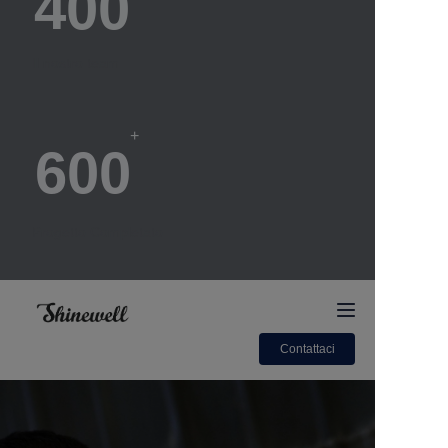
400
Il nostro team
+
600
Progetto Completato
Contattaci