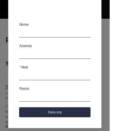
Nome
Prodotti in vetro Xianghui:
Azienda
Elevare la vita con la
superiorità
Mail
Scopri di più
2001
Paese
24 anni di esperienza produttiva
Ci atteniamo alla tradizionale artigianalità fatta a
mano, abbiamo una profonda comprensione del
Invia ora
vetro di cristallo e mostriamo i vantaggi aziendali
della nostra azienda.
+
40000