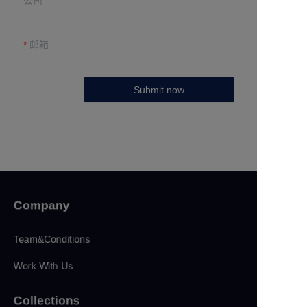
公司
邮箱
Submit now
Company
Team&Conditions
Work With Us
Collections