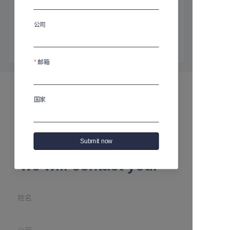
商品介绍
高：240毫米
公司
直径：90毫米
容量：360毫升
邮箱
国家
Leave your
Submit now
information and
we will contact you.
姓名