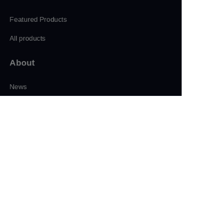
Featured Products
All products
About
CN
News
Shop
Follow us
LinkedIn
Facebook
Twitter