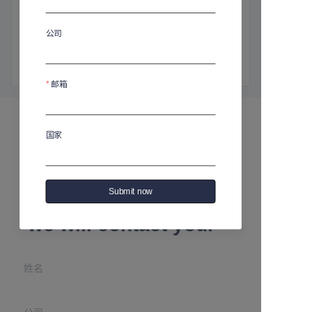
商品介绍
高：315毫米
公司
直径：145毫米
容量：1000毫升
邮箱
国家
Leave your
Submit now
information and
we will contact you.
姓名