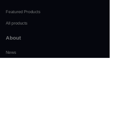
Featured Products
All products
About
CN
News
Shop
Follow us
LinkedIn
Facebook
Twitter