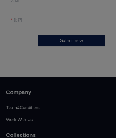
公司
邮箱
Submit now
Company
Team&Conditions
Work With Us
Collections