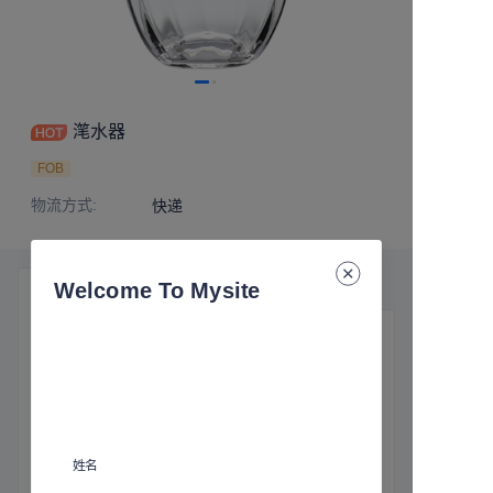
滗水器
FOB
物流方式
:
快递
Welcome To Mysite
产品细节
基本信息
物流方式
:
快递
姓名