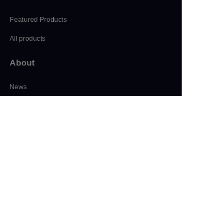
Featured Products
All products
About
CN
News
Shop
Follow us
LinkedIn
Facebook
Twitter