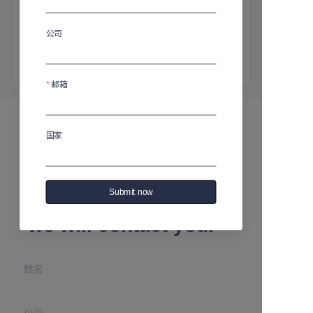
商品介绍
高：260毫米
公司
直径：210毫米
容量：1800毫升
邮箱
国家
Leave your
Submit now
information and
we will contact you.
姓名