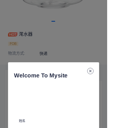
滗水器
FOB
物流方式
:
快递
Welcome To Mysite
产品细节
基本信息
物流方式
:
快递
姓名