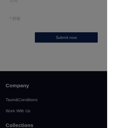
公司
邮箱
Submit now
Company
Team&Conditions
Work With Us
Collections