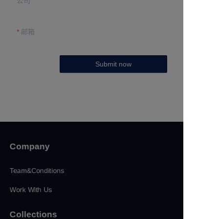
公司
邮箱
Submit now
Company
Team&Conditions
Work With Us
Collections