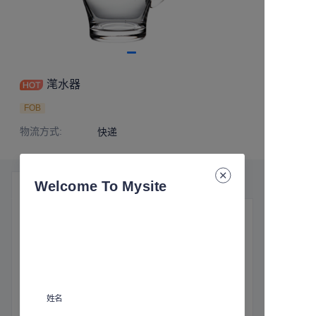
滗水器
FOB
物流方式
:
快递
Welcome To Mysite
产品细节
基本信息
物流方式
:
快递
姓名