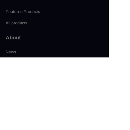
Featured Products
All products
About
CN
News
Shop
Follow us
LinkedIn
Facebook
Twitter