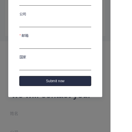
商品介绍
高度：3110毫米
公司
直径：105毫米
容量：1000毫升
邮箱
国家
Leave your
Submit now
information and
we will contact you.
姓名