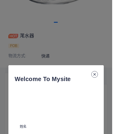
滗水器
FOB
物流方式
:
快递
Welcome To Mysite
产品细节
基本信息
物流方式
:
快递
姓名