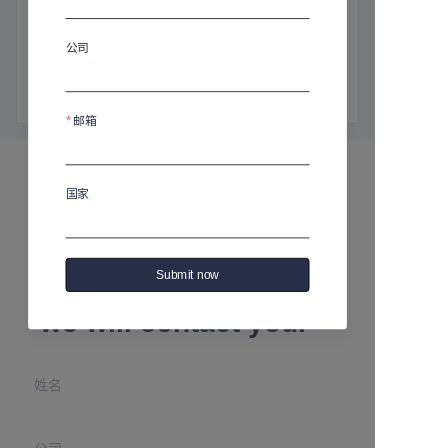
商品介绍
高度：180毫米
公司
直径：160毫米
容量：750毫升
邮箱
国家
Leave your
Submit now
information and
we will contact you.
姓名