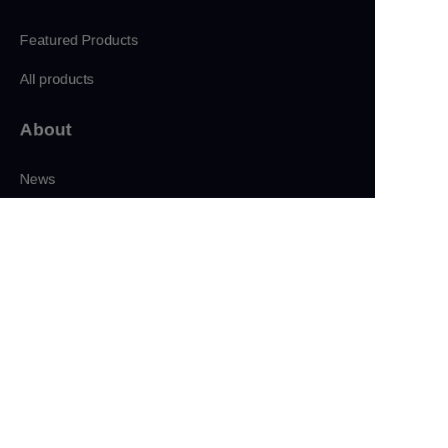
Featured Products
All products
About
CN
News
Shop
Follow us
LinkedIn
Facebook
Twitter