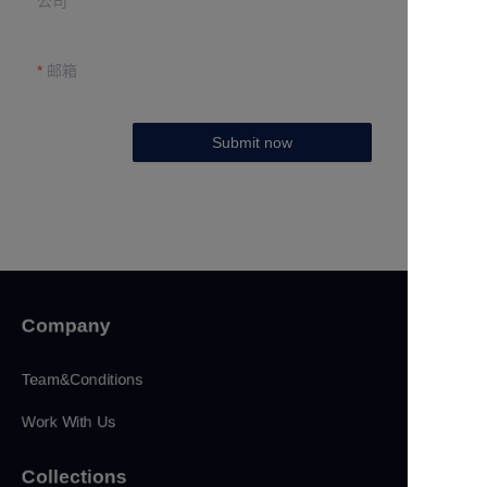
公司
邮箱
Submit now
Company
Team&Conditions
Work With Us
Collections