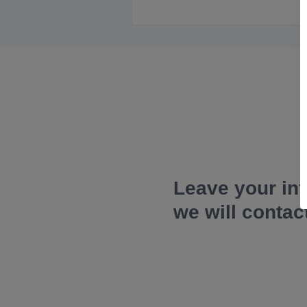
Leave your in
we will contac