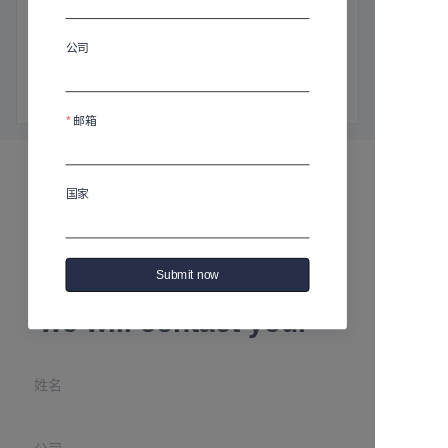
商品介绍
高：240毫米
公司
直径：120毫米
容量：800毫升
邮箱
国家
Leave your
Submit now
information and
we will contact you.
姓名