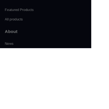
Featured Products
All products
About
CN
News
Shop
Follow us
LinkedIn
Facebook
Twitter