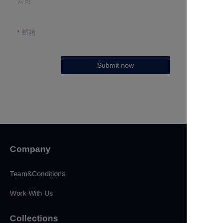
公司
邮箱
Submit now
Company
Team&Conditions
Work With Us
Collections