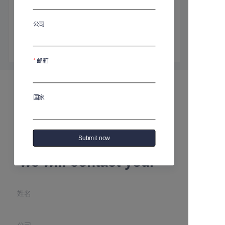
商品介绍
高：240毫米
公司
直径：108毫米
容量：720毫升
邮箱
国家
Leave your
Submit now
information and
we will contact you.
姓名