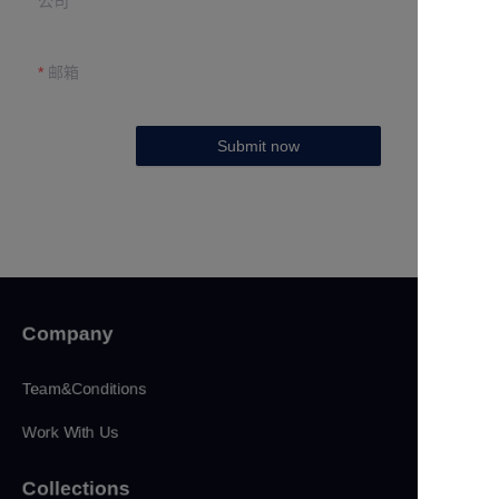
公司
邮箱
Submit now
Company
Team&Conditions
Work With Us
Collections