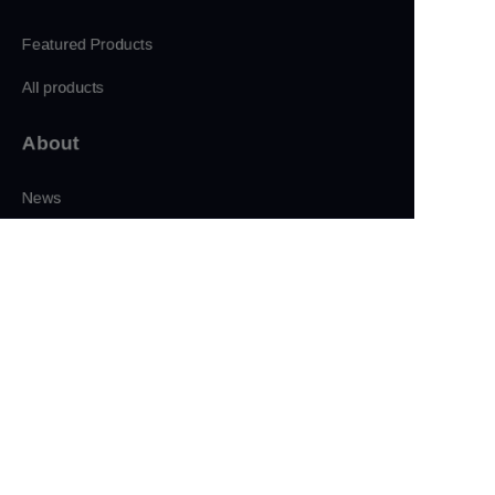
Featured Products
All products
About
CN
News
Shop
Follow us
LinkedIn
Facebook
Twitter