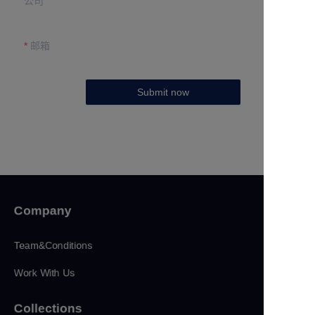
公司
邮箱
Submit now
Company
Team&Conditions
Work With Us
Collections