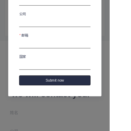
商品介绍
高：250毫米
公司
直径：81毫米
容量：370毫升
邮箱
国家
Leave your
Submit now
information and
we will contact you.
姓名