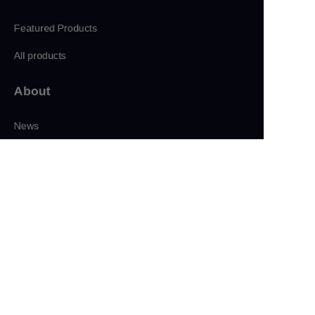
Featured Products
All products
About
CN
News
Shop
Follow us
LinkedIn
Facebook
Twitter