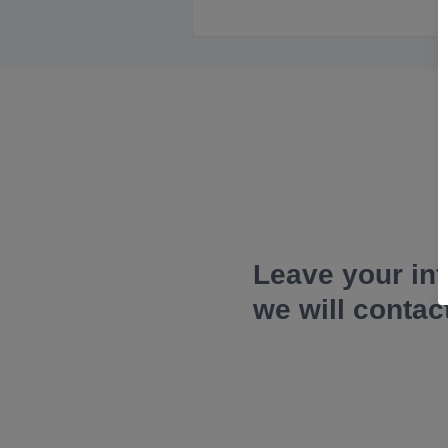
Leave your in
we will contac