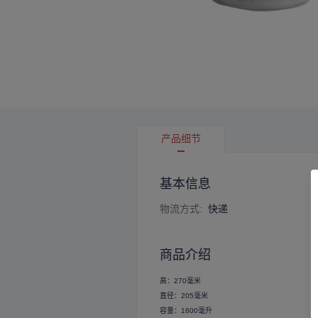
产品细节
基本信息
物流方式
:
快递
商品介绍
高：270毫米
直径：205毫米
容量：1600毫升