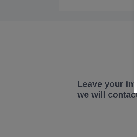
Leave your in
we will contac