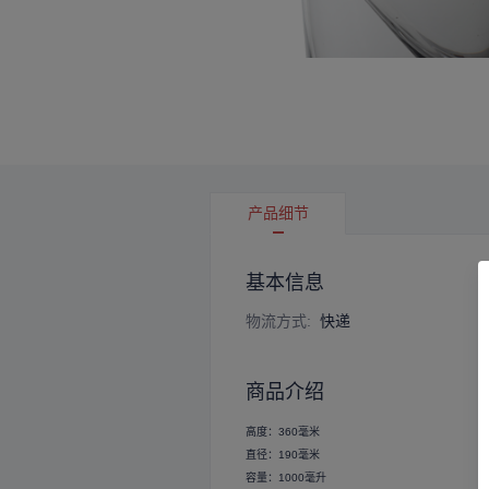
产品细节
基本信息
物流方式
:
快递
商品介绍
高度：360毫米
直径：190毫米
容量：1000毫升