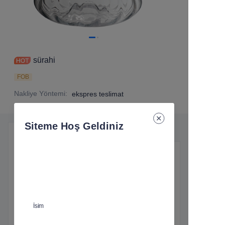
sürahi
FOB
Nakliye Yöntemi
:
ekspres teslimat
Siteme Hoş Geldiniz
Ürün Detayları
Temel Bilgiler
Nakliye Yöntemi
:
ekspres teslimat
İsim