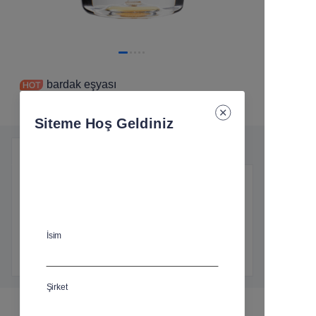
bardak eşyası
Siteme Hoş Geldiniz
Ürün Detayları
Ürün Açıklaması
H:95-140mm
D:60-83mm
İsim
V:220-365ml
Şirket