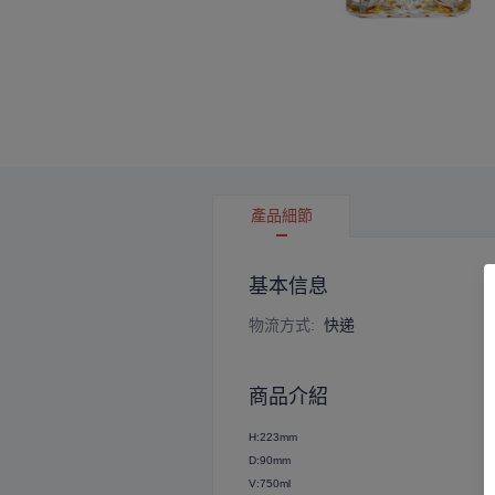
產品細節
基本信息
物流方式
:
快递
商品介紹
H:223mm
D:90mm
V:750ml