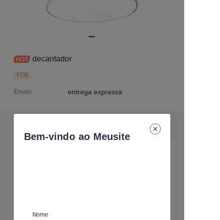
decantador
FOB
Envio
:
entrega expressa
Detalhes do Produto
Bem-vindo ao Meusite
Detalhes essenciais
Envio
:
entrega expressa
Nome