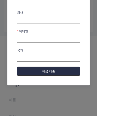
제품 소개
높이:190mm
회사
깊이:150mm
용량:1500ml
이메일
국가
귀하의 정보를 남기고
지금 제출
저희가 연락드리겠습니
다.
이름