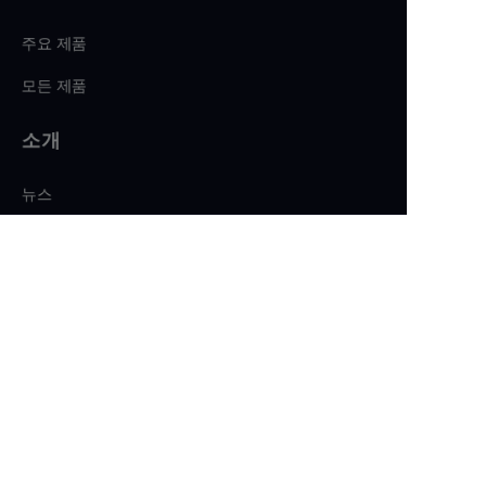
주요 제품
모든 제품
소개
KO
뉴스
상점
팔로우하기
LinkedIn
페이스북
트위터