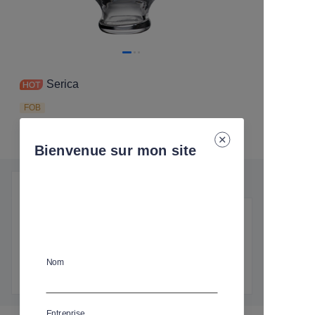
Serica
FOB
Expédition
:
livraison express
Bienvenue sur mon site
Détails du produit
Détails essentiels
Expédition
:
livraison express
Nom
Entreprise