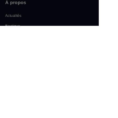
À propos
Actualités
FR
Boutique
Suivez-nous
LinkedIn
Facebook
Twitter
FIIFIND 遇见菲梵
Copyright ©️ 2025, Xianghui Glassware Co., Ltd.,