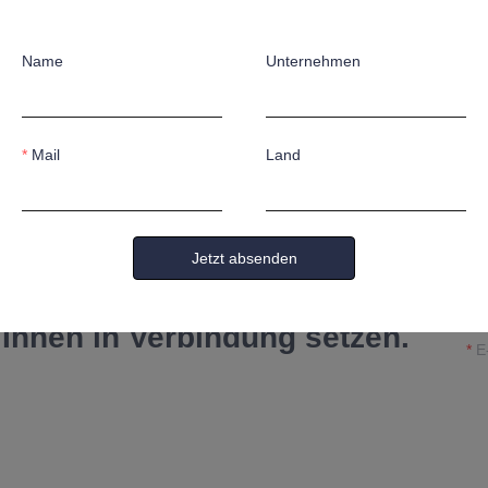
Name
Unternehmen
Mail
Land
N
Jetzt absenden
F
re Informationen und
 Ihnen in Verbindung setzen.
E