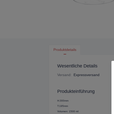
Produktdetails
Wesentliche Details
Versand
:
Expressversand
Produkteinführung
H:300mm
T:195mm
Volumen: 1500 ml